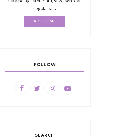
suka belajar ilmu baru, suka seni dan
segala hal..
ABOUT ME
FOLLOW
SEARCH