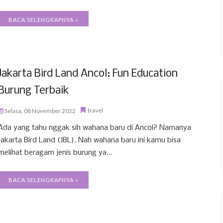
BACA SELENGKAPNYA »
Jakarta Bird Land Ancol: Fun Education
Burung Terbaik
travel
Selasa, 08 November 2022
Ada yang tahu nggak sih wahana baru di Ancol? Namanya
Jakarta Bird Land (JBL). Nah wahana baru ini kamu bisa
melihat beragam jenis burung ya...
BACA SELENGKAPNYA »