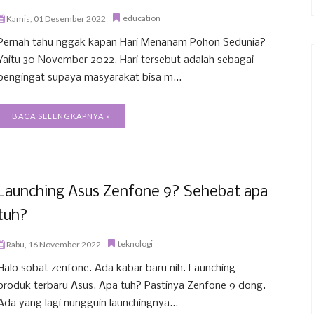
education
Kamis, 01 Desember 2022
Pernah tahu nggak kapan Hari Menanam Pohon Sedunia?
Yaitu 30 November 2022. Hari tersebut adalah sebagai
pengingat supaya masyarakat bisa m...
BACA SELENGKAPNYA »
Launching Asus Zenfone 9? Sehebat apa
tuh?
teknologi
Rabu, 16 November 2022
Halo sobat zenfone. Ada kabar baru nih. Launching
produk terbaru Asus. Apa tuh? Pastinya Zenfone 9 dong.
Ada yang lagi nungguin launchingnya...