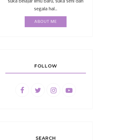
suka belajar ilmu baru, suka seni dan
segala hal..
ABOUT ME
FOLLOW
SEARCH