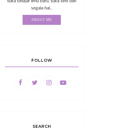
suka belajar ilmu baru, suka seni dan
segala hal..
ABOUT ME
FOLLOW
SEARCH