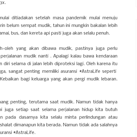
3x.
ulai ditiadakan setelah masa pandemik mulai menuju
in belum sempat mudik, tahun ini mungkin bakalan lebih
mai, bus, dan kereta api pasti juga akan selalu penuh.
leh-oleh yang akan dibawa mudik, pastinya juga perlu
 perjalanan mudik nanti . Apalagi kalau bawa kendaraan
iri selama di jalan lebih diproteksi lagi. Oleh karena itu
a, sangat penting memiliki asuransi #AstraLife seperti
nKebaikan bagi keluarga yang akan pergi mudik lebaran.
mang penting, terutama saat mudik. Namun tidak hanya
pi juga setiap saat selama perjalanan hidup kita butuh
un pada dasarnya kita selalu minta perlindungan atau
 shalat dimanapun kita berada. Namun tidak ada salahnya
ransi #AstraLife.