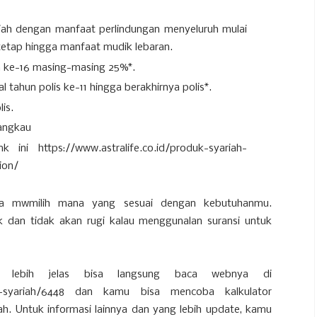
yariah dengan manfaat perlindungan menyeluruh mulai
an tetap hingga manfaat mudik lebaran.
an ke-16 masing-masing 25%*.
 tahun polis ke-11 hingga berakhirnya polis*.
is.
jangkau
ini https://www.astralife.co.id/produk-syariah-
ion/
isa mwmilih mana yang sesuai dengan kebutuhanmu.
 dan tidak akan rugi kalau menggunalan suransi untuk
lebih jelas bisa langsung baca webnya di
t-life-syariah/6448 dan kamu bisa mencoba kalkulator
iah. Untuk informasi lainnya dan yang lebih update, kamu