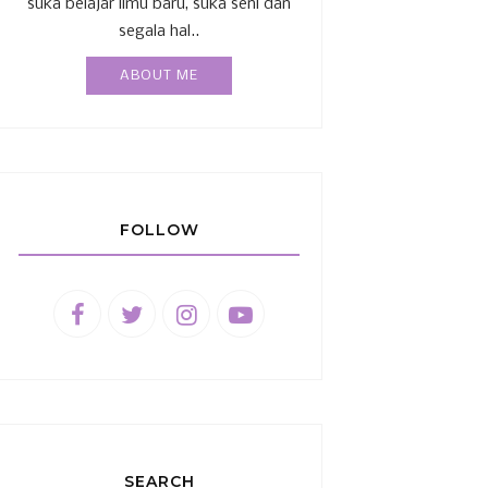
suka belajar ilmu baru, suka seni dan
segala hal..
ABOUT ME
FOLLOW
SEARCH