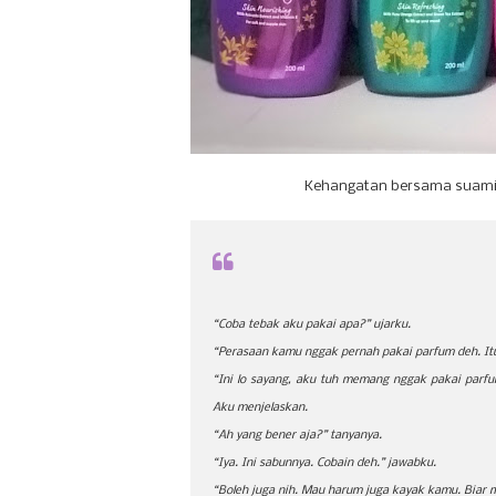
Kehangatan bersama suami b
“Coba tebak aku pakai apa?” ujarku.
“Perasaan kamu nggak pernah pakai parfum deh. Itu
“Ini lo sayang, aku tuh memang nggak pakai parfum
Aku menjelaskan.
“Ah yang bener aja?” tanyanya.
“Iya. Ini sabunnya. Cobain deh.” jawabku.
“Boleh juga nih. Mau harum juga kayak kamu. Biar 